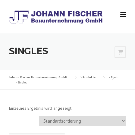
Skip
to
content
SINGLES
Johann Fischer Bauunternehmung GmbH
>
Produkte
>
Music
>
Singles
Einzelnes Ergebnis wird angezeigt