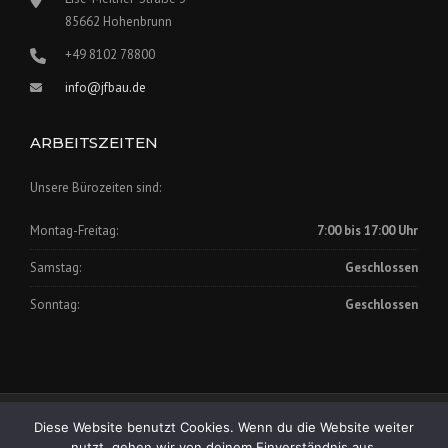
85662 Hohenbrunn
+49 8102 78800
info@jfbau.de
ARBEITSZEITEN
Unsere Bürozeiten sind:
Montag-Freitag:
7:00 bis 17:00 Uhr
Samstag:
Geschlossen
Sonntag:
Geschlossen
Impressum
|
Datenschutz
Diese Website benutzt Cookies. Wenn du die Website weiter
Copyright © 2025 Johann Fischer Bauunternehmung GmbH
nutzt, gehen wir von deinem Einverständnis aus.