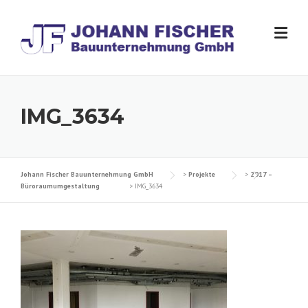
Skip
to
content
IMG_3634
Johann Fischer Bauunternehmung GmbH
>
Projekte
>
2017 –
Büroraumumgestaltung
>
IMG_3634