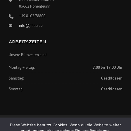
85662 Hohenbrunn
+49 8102 78800
info@jfbau.de
ARBEITSZEITEN
Unsere Bürozeiten sind:
Montag-Freitag:
7:00 bis 17:00 Uhr
Samstag:
Geschlossen
Sonntag:
Geschlossen
Impressum
|
Datenschutz
Diese Website benutzt Cookies. Wenn du die Website weiter
Copyright © 2025 Johann Fischer Bauunternehmung GmbH
nutzt, gehen wir von deinem Einverständnis aus.