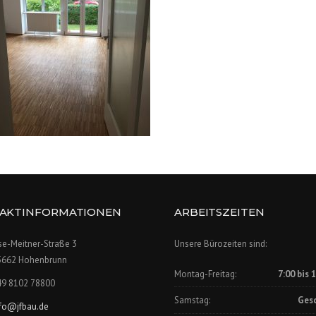
AKTINFORMATIONEN
ARBEITSZEITEN
se-Meitner-Straße 3
Unsere Bürozeiten sind:
5662 Hohenbrunn
Montag-Freitag:
7:00 bis 
49 8102 78800
Samstag:
Ges
nfo@jfbau.de