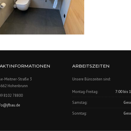
AKTINFORMATIONEN
ARBEITSZEITEN
se-Meitner-Straße 3
Unsere Bürozeiten sind:
5662 Hohenbrunn
Montag-Freitag:
7:00 bis 
49 8102 78800
Samstag:
Ges
nfo@jfbau.de
Sonntag:
Ges