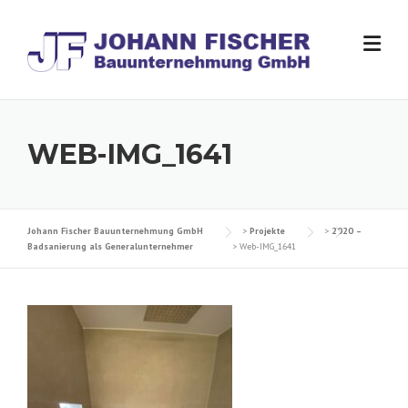
Skip
to
content
WEB-IMG_1641
Johann Fischer Bauunternehmung GmbH
>
Projekte
>
2020 –
Badsanierung als Generalunternehmer
>
Web-IMG_1641