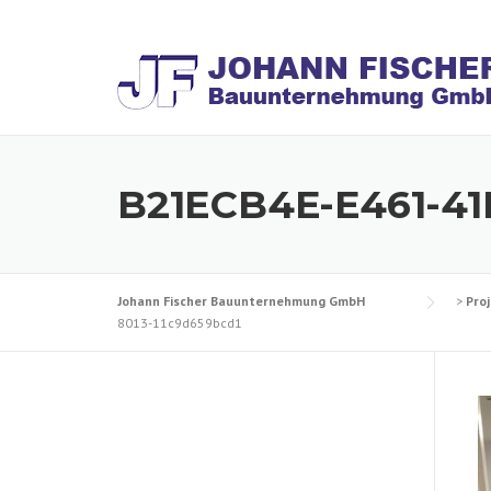
Skip
to
content
B21ECB4E-E461-41
Johann Fischer Bauunternehmung GmbH
>
Pro
8013-11c9d659bcd1