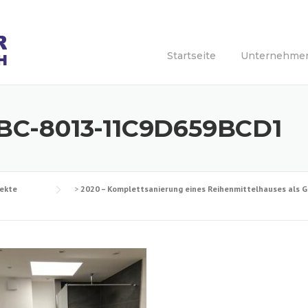
Startseite
Unternehme
BC-8013-11C9D659BCD1
jekte
>
2020 – Komplettsanierung eines Reihenmittelhauses als