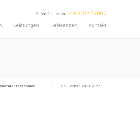
+49 8102 78800
Rufen Sie uns an
n
Leistungen
Referenzen
Kontakt
 Generalunternehmer
>
b21ecb4e-e461-41bc-