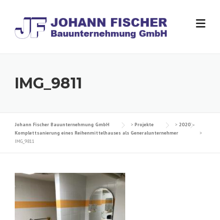
Skip
to
content
IMG_9811
Johann Fischer Bauunternehmung GmbH
>
Projekte
>
2020 –
Komplettsanierung eines Reihenmittelhauses als Generalunternehmer
>
IMG_9811