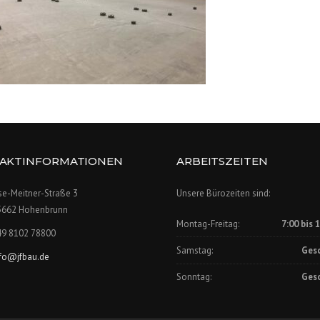
AKTINFORMATIONEN
ARBEITSZEITEN
se-Meitner-Straße 3
Unsere Bürozeiten sind:
5662 Hohenbrunn
Montag-Freitag:
7:00 bis 
49 8102 78800
Samstag:
Ges
nfo@jfbau.de
Sonntag:
Ges