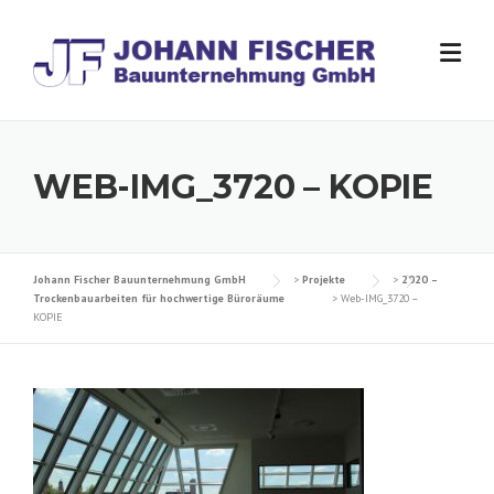
Skip
to
content
WEB-IMG_3720 – KOPIE
Johann Fischer Bauunternehmung GmbH
>
Projekte
>
2020 –
Trockenbauarbeiten für hochwertige Büroräume
>
Web-IMG_3720 –
KOPIE