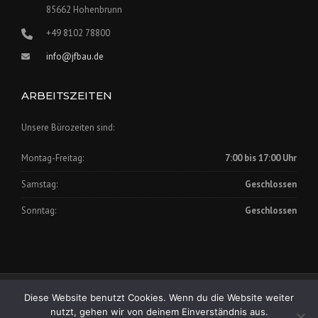
85662 Hohenbrunn
+49 8102 78800
info@jfbau.de
ARBEITSZEITEN
Unsere Bürozeiten sind:
Montag-Freitag:
7:00 bis 17:00 Uhr
Samstag:
Geschlossen
Sonntag:
Geschlossen
Impressum
|
Datenschutz
Diese Website benutzt Cookies. Wenn du die Website weiter
Copyright © 2025 Johann Fischer Bauunternehmung GmbH
nutzt, gehen wir von deinem Einverständnis aus.