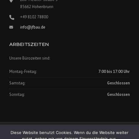
85662 Hohenbrunn
+49 8102 78800
info@jfbau.de
ARBEITSZEITEN
Unsere Bürozeiten sind:
Montag-Freitag:
7:00 bis 17:00 Uhr
Samstag:
Geschlossen
Sonntag:
Geschlossen
Impressum
|
Datenschutz
Diese Website benutzt Cookies. Wenn du die Website weiter
Copyright © 2025 Johann Fischer Bauunternehmung GmbH
nutzt, gehen wir von deinem Einverständnis aus.