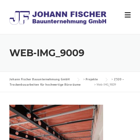
Skip
to
content
WEB-IMG_9009
Johann Fischer Bauunternehmung GmbH
>
Projekte
>
2020 –
Trockenbauarbeiten für hochwertige Büroräume
>
Web-IMG_9009