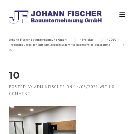
Skip
to
content
Johann Fischer Bauunternehmung GmbH
>
Projekte
>
2020 –
Trockenbauarbeiten mit Kühldeckensystem für hochwertige Büroräume
>
10
10
POSTED BY
ADMINFISCHER
ON
14/05/2021
WITH
0
COMMENT