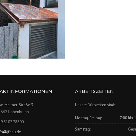
AKTINFORMATIONEN
ARBEITSZEITEN
se-Meitner-Straße 3
Unsere Bürozeiten sind:
5662 Hohenbrunn
Montag-Freitag:
7:00 bis 
49 8102 78800
Samstag:
Ges
nfo@jfbau.de