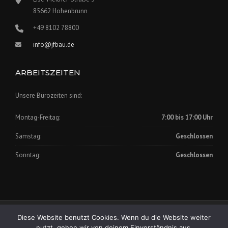
85662 Hohenbrunn
+49 8102 78800
info@jfbau.de
ARBEITSZEITEN
Unsere Bürozeiten sind:
Montag-Freitag:
7:00 bis 17:00 Uhr
Samstag:
Geschlossen
Sonntag:
Geschlossen
Impressum
|
Datenschutz
Diese Website benutzt Cookies. Wenn du die Website weiter
Copyright © 2025 Johann Fischer Bauunternehmung GmbH
nutzt, gehen wir von deinem Einverständnis aus.