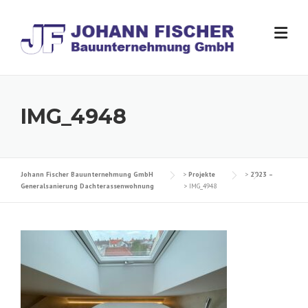
Skip
to
content
IMG_4948
Johann Fischer Bauunternehmung GmbH
>
Projekte
>
2023 –
Generalsanierung Dachterassenwohnung
>
IMG_4948