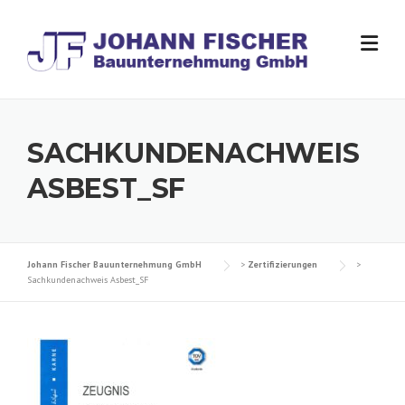
Skip
to
content
SACHKUNDENACHWEIS
ASBEST_SF
Johann Fischer Bauunternehmung GmbH
>
Zertifizierungen
>
Sachkundenachweis Asbest_SF