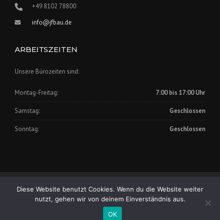
+49 8102 78800
info@jfbau.de
ARBEITSZEITEN
Unsere Bürozeiten sind:
Montag-Freitag:
7:00 bis 17:00 Uhr
Samstag:
Geschlossen
Sonntag:
Geschlossen
Impressum
|
Datenschutz
Diese Website benutzt Cookies. Wenn du die Website weiter
Copyright © 2025 Johann Fischer Bauunternehmung GmbH
nutzt, gehen wir von deinem Einverständnis aus.
OK