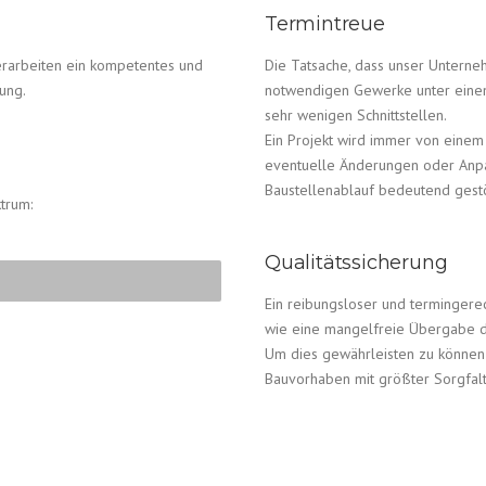
Termintreue
rerarbeiten ein kompetentes und
Die Tatsache, dass unser Untern
ung.
notwendigen Gewerke unter einem 
sehr wenigen Schnittstellen.
Ein Projekt wird immer von einem 
eventuelle Änderungen oder Anpa
Baustellenablauf bedeutend gestö
trum:
Qualitätssicherung
Ein reibungsloser und termingere
wie eine mangelfreie Übergabe d
Um dies gewährleisten zu können k
Bauvorhaben mit größter Sorgfa