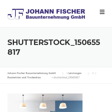
Skip
to
content
SHUTTERSTOCK_150655
817
Johann Fischer Bauunternehmung GmbH
>
Leistungen
>
Baumeister und Trockenbau
>
shutterstock_150655817