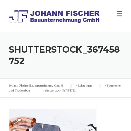
Skip
to
content
SHUTTERSTOCK_367458
752
>
>
Johann Fischer Bauunternehmung GmbH
Leistungen
Baumeister
>
shutterstock_367458752
und Trockenbau