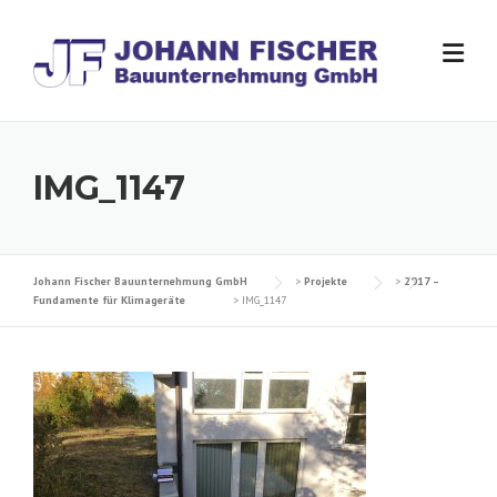
Skip
to
content
IMG_1147
Johann Fischer Bauunternehmung GmbH
>
Projekte
>
2017 –
Fundamente für Klimageräte
>
IMG_1147