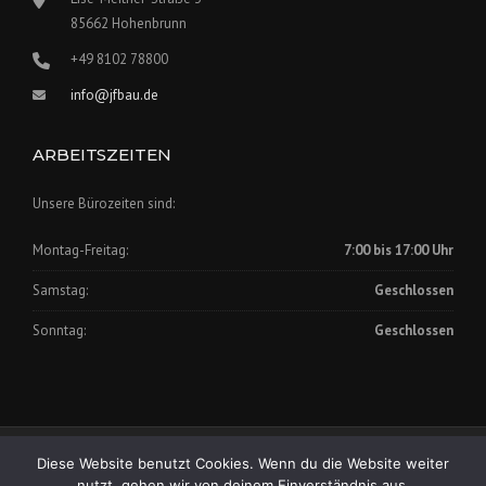
85662 Hohenbrunn
+49 8102 78800
info@jfbau.de
ARBEITSZEITEN
Unsere Bürozeiten sind:
Montag-Freitag:
7:00 bis 17:00 Uhr
Samstag:
Geschlossen
Sonntag:
Geschlossen
Impressum
|
Datenschutz
Diese Website benutzt Cookies. Wenn du die Website weiter
Copyright © 2025 Johann Fischer Bauunternehmung GmbH
nutzt, gehen wir von deinem Einverständnis aus.