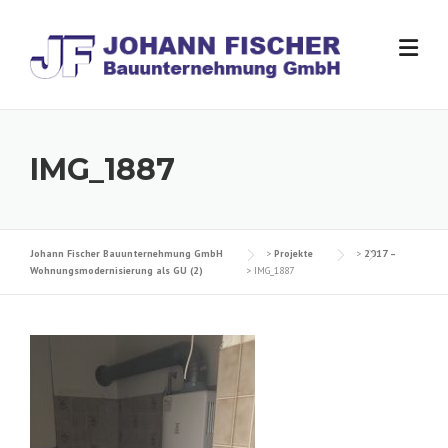
Skip
to
content
IMG_1887
Johann Fischer Bauunternehmung GmbH
>
Projekte
>
2017 –
Wohnungsmodernisierung als GU (2)
>
IMG_1887