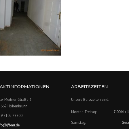
AKTINFORMATIONEN
ARBEITSZEITEN
se-Meitner-Straße 3
Unsere Bürozeiten sind:
5662 Hohenbrunn
Montag-Freitag:
7:00 bis 
49 8102 78800
Samstag:
Ges
nfo@jfbau.de