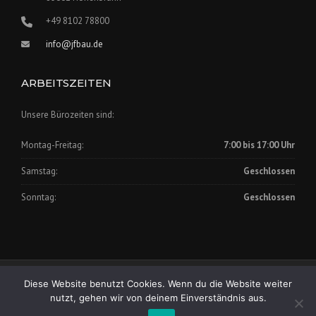
+49 8102 78800
info@jfbau.de
ARBEITSZEITEN
Unsere Bürozeiten sind:
Montag-Freitag:
7:00 bis 17:00 Uhr
Samstag:
Geschlossen
Sonntag:
Geschlossen
Impressum
|
Datenschutz
Diese Website benutzt Cookies. Wenn du die Website weiter
Copyright © 2025 Johann Fischer Bauunternehmung GmbH
nutzt, gehen wir von deinem Einverständnis aus.