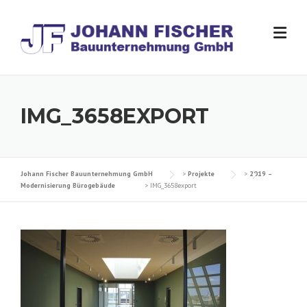
Skip
to
content
IMG_3658EXPORT
Johann Fischer Bauunternehmung GmbH
>
Projekte
>
2019 –
Modernisierung Bürogebäude
>
IMG_3658export