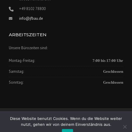
+49 8102 78800
info@jfbau.de
ARBEITSZEITEN
Unsere Bürozeiten sind:
Montag-Freitag:
7:00 bis 17:00 Uhr
Samstag:
Geschlossen
Sonntag:
Geschlossen
Impressum
|
Datenschutz
Diese Website benutzt Cookies. Wenn du die Website weiter
Copyright © 2025 Johann Fischer Bauunternehmung GmbH
nutzt, gehen wir von deinem Einverständnis aus.