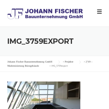
Skip
to
content
IMG_3759EXPORT
>
>
Johann Fischer Bauunternehmung GmbH
Projekte
2019 –
>
IMG_3759export
Modernisierung Bürogebäude