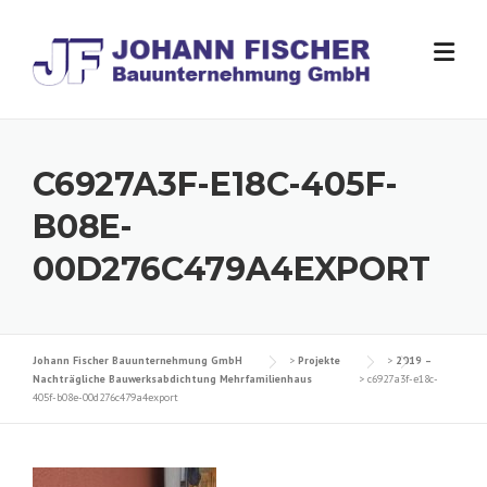
Skip
to
content
C6927A3F-E18C-405F-
B08E-
00D276C479A4EXPORT
Johann Fischer Bauunternehmung GmbH
>
Projekte
>
2019 –
Nachträgliche Bauwerksabdichtung Mehrfamilienhaus
>
c6927a3f-e18c-
405f-b08e-00d276c479a4export