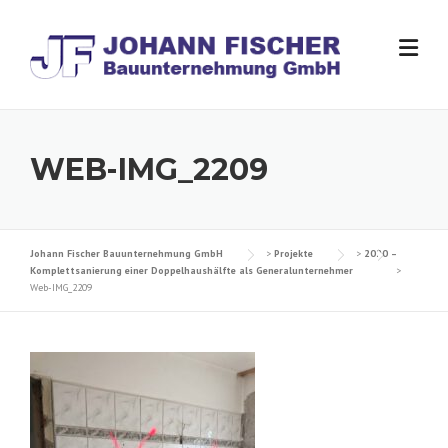
Skip
to
content
WEB-IMG_2209
Johann Fischer Bauunternehmung GmbH
>
Projekte
>
2020 –
Komplettsanierung einer Doppelhaushälfte als Generalunternehmer
>
Web-IMG_2209