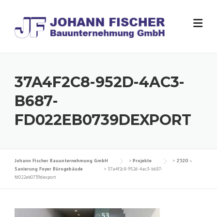
Skip
to
content
37A4F2C8-952D-4AC3-
B687-
FD022EB0739DEXPORT
Johann Fischer Bauunternehmung GmbH
>
Projekte
>
2020 –
Sanierung Foyer Bürogebäude
>
37a4f2c8-952d-4ac3-b687-
fd022eb0739dexport