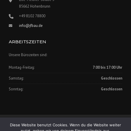
85662 Hohenbrunn
+49 8102 78800
info@jfbau.de
ARBEITSZEITEN
Unsere Bürozeiten sind:
Montag-Freitag:
7:00 bis 17:00 Uhr
Samstag:
Geschlossen
Sonntag:
Geschlossen
Impressum
|
Datenschutz
Diese Website benutzt Cookies. Wenn du die Website weiter
Copyright © 2025 Johann Fischer Bauunternehmung GmbH
nutzt, gehen wir von deinem Einverständnis aus.