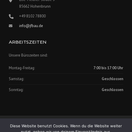
85662 Hohenbrunn
+49 8102 78800
info@jfbau.de
ARBEITSZEITEN
Unsere Bürozeiten sind:
Montag-Freitag:
7:00 bis 17:00 Uhr
Samstag:
Geschlossen
Sonntag:
Geschlossen
Impressum
|
Datenschutz
Diese Website benutzt Cookies. Wenn du die Website weiter
Copyright © 2025 Johann Fischer Bauunternehmung GmbH
nutzt, gehen wir von deinem Einverständnis aus.