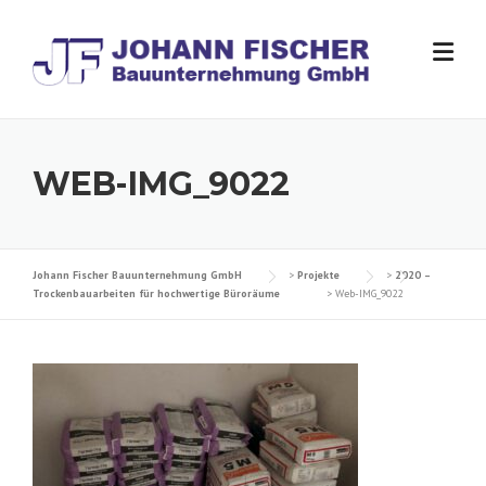
Skip
to
content
WEB-IMG_9022
Johann Fischer Bauunternehmung GmbH
>
Projekte
>
2020 –
Trockenbauarbeiten für hochwertige Büroräume
>
Web-IMG_9022