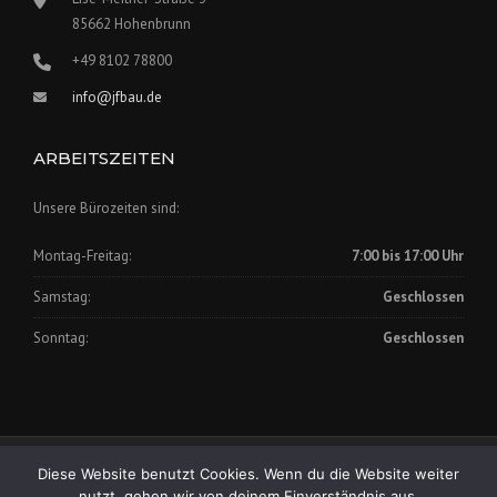
85662 Hohenbrunn
+49 8102 78800
info@jfbau.de
ARBEITSZEITEN
Unsere Bürozeiten sind:
Montag-Freitag:
7:00 bis 17:00 Uhr
Samstag:
Geschlossen
Sonntag:
Geschlossen
Impressum
|
Datenschutz
Diese Website benutzt Cookies. Wenn du die Website weiter
Copyright © 2025 Johann Fischer Bauunternehmung GmbH
nutzt, gehen wir von deinem Einverständnis aus.