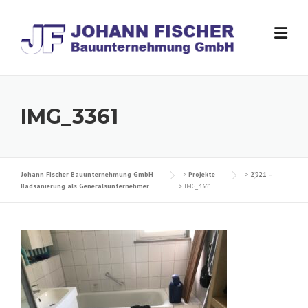
Skip
to
content
IMG_3361
Johann Fischer Bauunternehmung GmbH
>
Projekte
>
2021 –
Badsanierung als Generalsunternehmer
>
IMG_3361