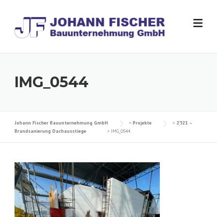
Skip
to
content
IMG_0544
Johann Fischer Bauunternehmung GmbH
>
Projekte
>
2021 –
Brandsanierung Dachausstiege
>
IMG_0544