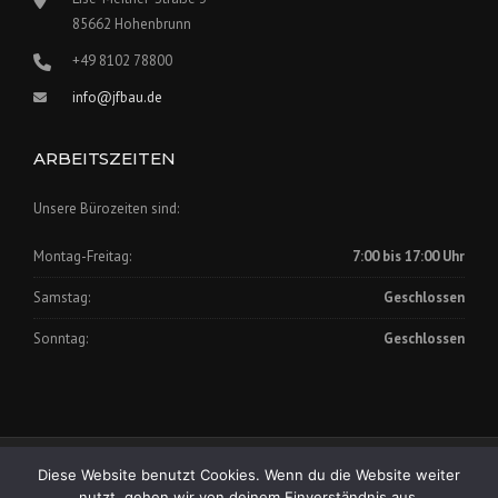
85662 Hohenbrunn
+49 8102 78800
info@jfbau.de
ARBEITSZEITEN
Unsere Bürozeiten sind:
Montag-Freitag:
7:00 bis 17:00 Uhr
Samstag:
Geschlossen
Sonntag:
Geschlossen
Impressum
|
Datenschutz
Diese Website benutzt Cookies. Wenn du die Website weiter
Copyright © 2025 Johann Fischer Bauunternehmung GmbH
nutzt, gehen wir von deinem Einverständnis aus.