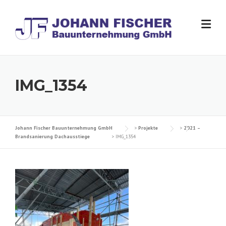
Skip
to
content
IMG_1354
Johann Fischer Bauunternehmung GmbH
>
Projekte
>
2021 –
Brandsanierung Dachausstiege
>
IMG_1354