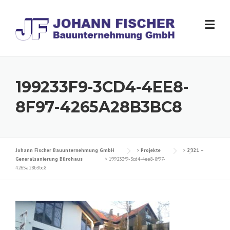
Skip
to
content
199233F9-3CD4-4EE8-
8F97-4265A28B3BC8
Johann Fischer Bauunternehmung GmbH
>
Projekte
>
2021 –
Generalsanierung Bürohaus
>
199233f9-3cd4-4ee8-8f97-
4265a28b3bc8