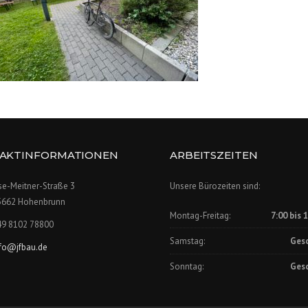
AKTINFORMATIONEN
ARBEITSZEITEN
se-Meitner-Straße 3
Unsere Bürozeiten sind:
5662 Hohenbrunn
Montag-Freitag:
7:00 bis 
49 8102 78800
Samstag:
Ges
nfo@jfbau.de
Sonntag:
Ges