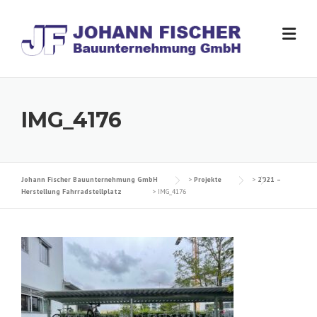
Skip
to
content
IMG_4176
Johann Fischer Bauunternehmung GmbH
>
Projekte
>
2021 –
Herstellung Fahrradstellplatz
>
IMG_4176