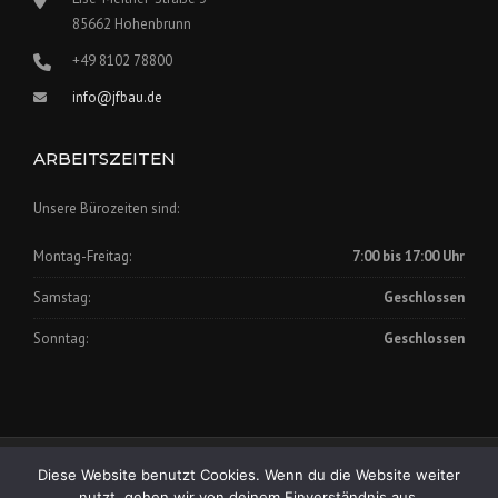
85662 Hohenbrunn
+49 8102 78800
info@jfbau.de
ARBEITSZEITEN
Unsere Bürozeiten sind:
Montag-Freitag:
7:00 bis 17:00 Uhr
Samstag:
Geschlossen
Sonntag:
Geschlossen
Impressum
|
Datenschutz
Diese Website benutzt Cookies. Wenn du die Website weiter
Copyright © 2025 Johann Fischer Bauunternehmung GmbH
nutzt, gehen wir von deinem Einverständnis aus.