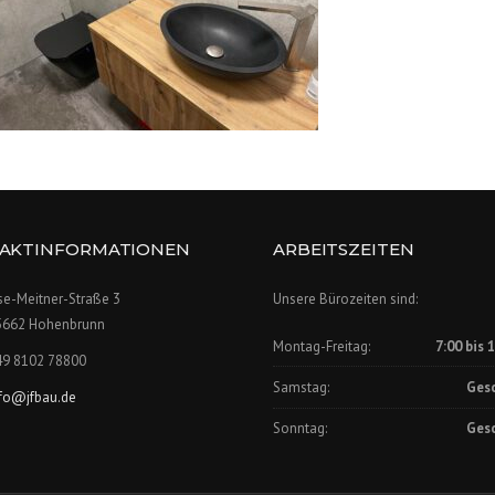
AKTINFORMATIONEN
ARBEITSZEITEN
se-Meitner-Straße 3
Unsere Bürozeiten sind:
5662 Hohenbrunn
Montag-Freitag:
7:00 bis 
49 8102 78800
Samstag:
Ges
nfo@jfbau.de
Sonntag:
Ges