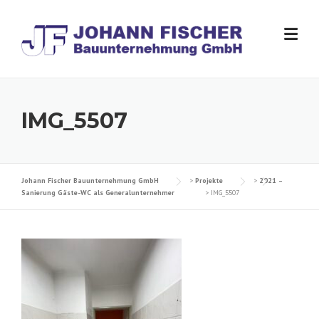
Skip
to
content
IMG_5507
Johann Fischer Bauunternehmung GmbH
>
Projekte
>
2021 –
Sanierung Gäste-WC als Generalunternehmer
>
IMG_5507