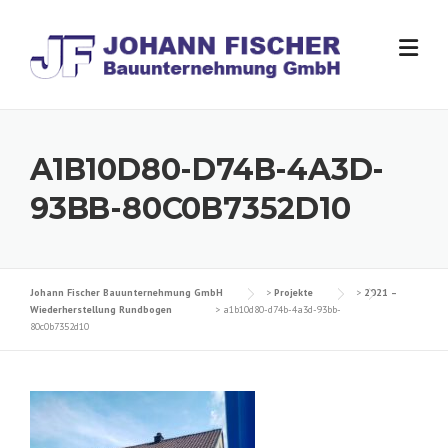
Skip
to
content
A1B10D80-D74B-4A3D-
93BB-80C0B7352D10
Johann Fischer Bauunternehmung GmbH
>
Projekte
>
2021 –
Wiederherstellung Rundbogen
>
a1b10d80-d74b-4a3d-93bb-
80c0b7352d10