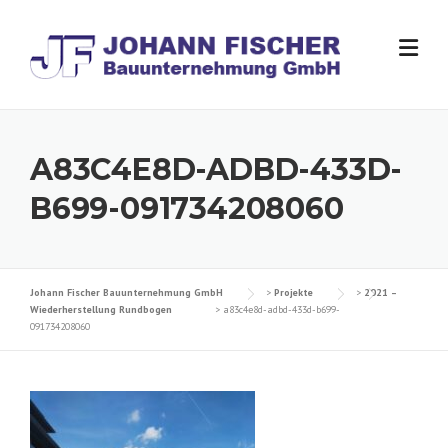
Skip
to
content
A83C4E8D-ADBD-433D-
B699-091734208060
Johann Fischer Bauunternehmung GmbH
>
Projekte
>
2021 –
Wiederherstellung Rundbogen
>
a83c4e8d-adbd-433d-b699-
091734208060