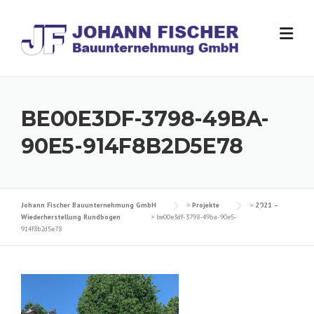
Skip
to
content
BE00E3DF-3798-49BA-
90E5-914F8B2D5E78
Johann Fischer Bauunternehmung GmbH
>
Projekte
>
2021 –
Wiederherstellung Rundbogen
>
be00e3df-3798-49ba-90e5-
914f8b2d5e78