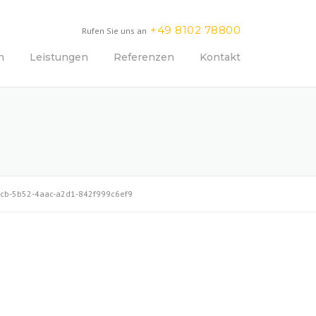
+49 8102 78800
Rufen Sie uns an
n
Leistungen
Referenzen
Kontakt
cb-5b52-4aac-a2d1-842f999c6ef9