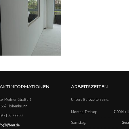
AKTINFORMATIONEN
ARBEITSZEITEN
se-Meitner-Straße 3
Unsere Bürozeiten sind:
5662 Hohenbrunn
Montag-Freitag:
7:00 bis 
49 8102 78800
Samstag:
Ges
nfo@jfbau.de