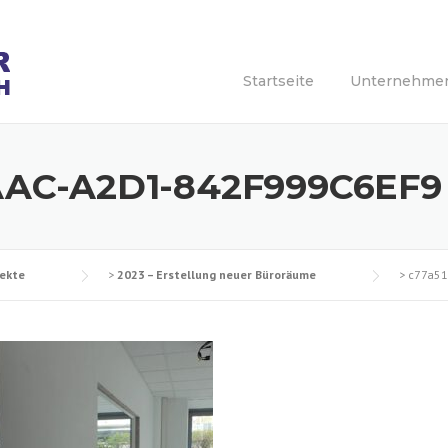
Startseite
Unternehme
AAC-A2D1-842F999C6EF9
jekte
>
2023 – Erstellung neuer Büroräume
>
c77a51