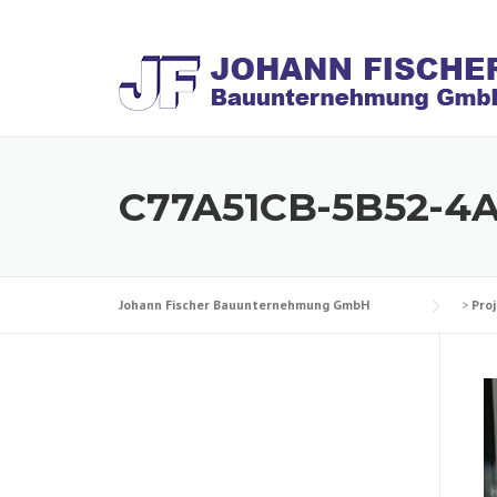
Skip
to
content
C77A51CB-5B52-4
Johann Fischer Bauunternehmung GmbH
>
Pro