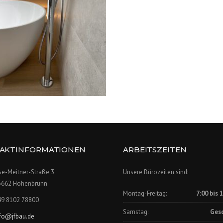
AKTINFORMATIONEN
ARBEITSZEITEN
se-Meitner-Straße 3
Unsere Bürozeiten sind:
5662 Hohenbrunn
Montag-Freitag:
7:00 bis 
49 8102 78800
Samstag:
Ges
nfo@jfbau.de