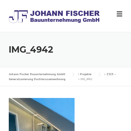
Skip
to
content
IMG_4942
Johann Fischer Bauunternehmung GmbH
>
Projekte
>
2023 –
Generalsanierung Dachterassenwohnung
>
IMG_4942