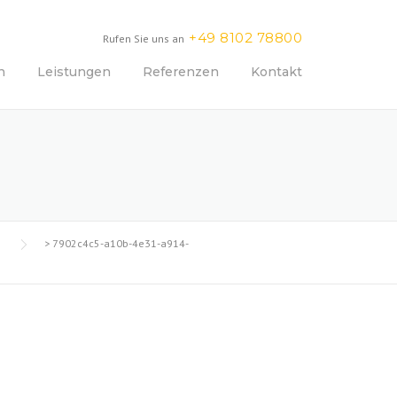
+49 8102 78800
Rufen Sie uns an
n
Leistungen
Referenzen
Kontakt
>
7902c4c5-a10b-4e31-a914-