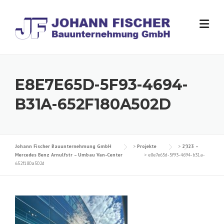
Skip
to
content
E8E7E65D-5F93-4694-
B31A-652F180A502D
Johann Fischer Bauunternehmung GmbH
>
Projekte
>
2023 –
Mercedes Benz Arnulfstr – Umbau Van-Center
>
e8e7e65d-5f93-4694-b31a-
652f180a502d