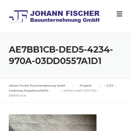
Skip
to
content
AE7BB1CB-DED5-4234-
970A-03DD0557A1D1
Johann Fischer Bauunternehmung GmbH
>
Projekte
>
2023 –
Sanierung Doppelhaushälfte
>
ae7bb1cb-ded5-4234-970a-
03dd0557a1d1