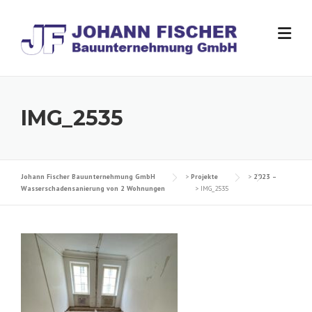
Skip
to
content
IMG_2535
Johann Fischer Bauunternehmung GmbH
>
Projekte
>
2023 –
Wasserschadensanierung von 2 Wohnungen
>
IMG_2535