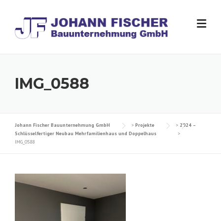
Skip
to
content
IMG_0588
Johann Fischer Bauunternehmung GmbH
>
Projekte
>
2024 –
Schlüsselfertiger Neubau Mehrfamilienhaus und Doppelhaus
>
IMG_0588