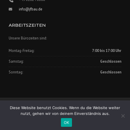
info@jfbau.de
ARBEITSZEITEN
Unsere Bürozeiten sind:
Montag-Freitag:
7:00 bis 17:00 Uhr
Samstag:
Geschlossen
Sonntag:
Geschlossen
Impressum
|
Datenschutz
Diese Website benutzt Cookies. Wenn du die Website weiter
Copyright © 2025 Johann Fischer Bauunternehmung GmbH
nutzt, gehen wir von deinem Einverständnis aus.
OK