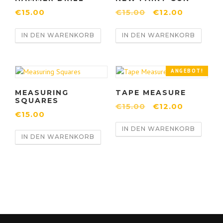
U
A
€
15.00
€
15.00
€
12.00
r
k
IN DEN WARENKORB
IN DEN WARENKORB
s
t
p
u
r
e
ANGEBOT!
ü
l
n
l
MEASURING
TAPE MEASURE
g
e
SQUARES
U
A
€
15.00
€
12.00
l
r
€
15.00
r
k
i
P
IN DEN WARENKORB
s
t
c
r
IN DEN WARENKORB
p
u
h
e
r
e
e
i
ü
l
r
s
n
l
P
i
g
e
r
s
l
r
e
t
i
P