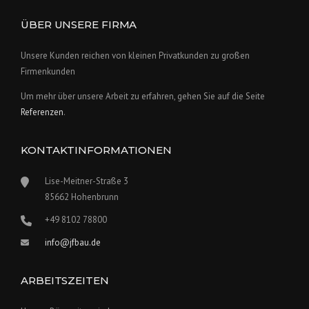
i
:
c
r
s
€
ÜBER UNSERE FIRMA
h
e
w
1
e
i
a
2
Unsere Kunden reichen von kleinen Privatkunden zu großen
r
s
r
.
Firmenkunden
P
i
:
0
r
s
Um mehr über unsere Arbeit zu erfahren, gehen Sie auf die Seite
€
0
Referenzen
.
e
t
1
.
i
:
5
s
€
KONTAKTINFORMATIONEN
.
w
1
0
Lise-Meitner-Straße 3
a
2
0
85662 Hohenbrunn
r
.
:
0
+49 8102 78800
€
0
info@jfbau.de
1
.
5
ARBEITSZEITEN
.
0