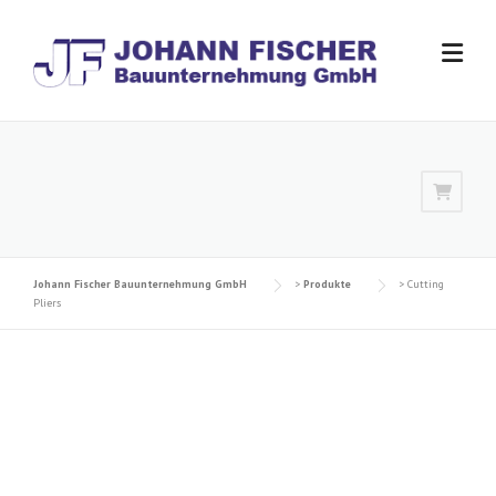
Skip
to
content
Johann Fischer Bauunternehmung GmbH
>
Produkte
>
Cutting
Pliers